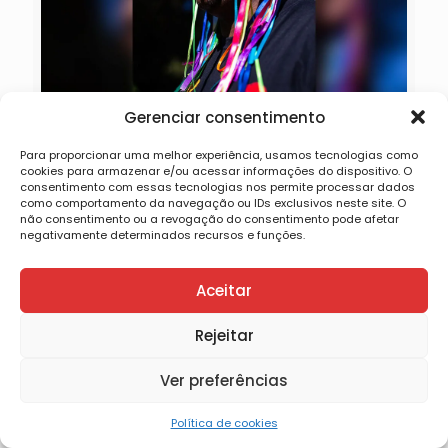
Gerenciar consentimento
Marcos Evando
Para proporcionar uma melhor experiência, usamos tecnologias como
cookies para armazenar e/ou acessar informações do dispositivo. O
consentimento com essas tecnologias nos permite processar dados
Cidadão com sofrimento mental –sua trajetória
como comportamento da navegação ou IDs exclusivos neste site. O
artística teve início escrevendo sobre seus próprios
não consentimento ou a revogação do consentimento pode afetar
negativamente determinados recursos e funções.
medos, no campo da música, com composições,
de forma autodidata, e vem se
[…]
Aceitar
88
Leia Mais
Rejeitar
Ver preferências
Política de cookies